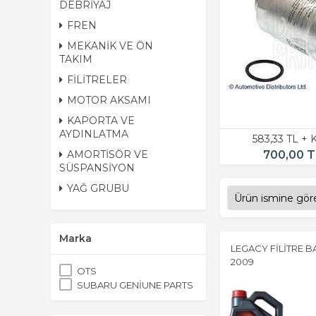
DEBRİYAJ
FREN
MEKANİK VE ÖN
TAKIM
FİLİTRELER
MOTOR AKSAMI
KAPORTA VE
AYDINLATMA
583,33 TL +
700,00 T
AMORTİSÖR VE
SÜSPANSİYON
YAĞ GRUBU
Marka
LEGACY FİLİTRE BA
2009
OTS
SUBARU GENİUNE PARTS