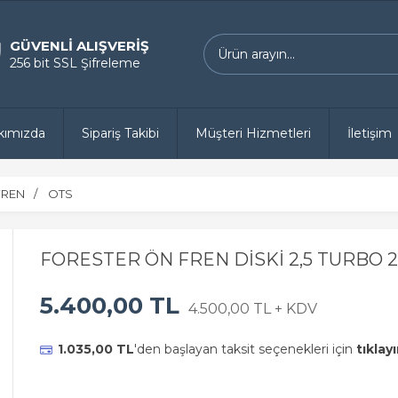
GÜVENLİ ALIŞVERİŞ
256 bit SSL Şifreleme
kımızda
Sipariş Takibi
Müşteri Hizmetleri
İletişim
FREN
OTS
FORESTER ÖN FREN DİSKİ 2,5 TURBO 
5.400,00 TL
4.500,00 TL + KDV
1.035,00 TL
'den başlayan taksit seçenekleri için
tıklayı