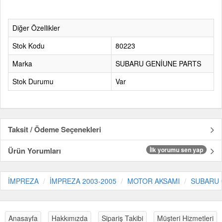
Diğer Özellikler
Stok Kodu
80223
Marka
SUBARU GENİUNE PARTS
Stok Durumu
Var
Taksit / Ödeme Seçenekleri
Ürün Yorumları
İlk yorumu sen yap
İMPREZA
İMPREZA 2003-2005
MOTOR AKSAMI
SUBARU 
Anasayfa
Hakkımızda
Sipariş Takibi
Müşteri Hizmetleri