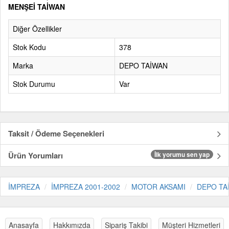
MENŞEİ TAİWAN
Diğer Özellikler
Stok Kodu
378
Marka
DEPO TAİWAN
Stok Durumu
Var
Taksit / Ödeme Seçenekleri
Ürün Yorumları
İlk yorumu sen yap
İMPREZA
İMPREZA 2001-2002
MOTOR AKSAMI
DEPO TA
Anasayfa
Hakkımızda
Sipariş Takibi
Müşteri Hizmetleri