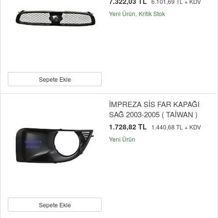
7.322,03 TL
6.101,69 TL + KDV
Yeni Ürün
Kritik Stok
Sepete Ekle
İMPREZA SİS FAR KAPAĞI
SAĞ 2003-2005 ( TAİWAN )
1.728,82 TL
1.440,68 TL + KDV
Yeni Ürün
Sepete Ekle