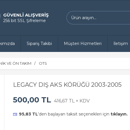
GÜVENLİ ALIŞVERİŞ
256 bit SSL Şifreleme
kımızda
Sipariş Takibi
Müşteri Hizmetleri
İletişim
İK VE ÖN TAKIM
OTS
LEGACY DIŞ AKS KÖRÜĞÜ 2003-2005
500,00 TL
416,67 TL + KDV
95,83 TL
'den başlayan taksit seçenekleri için
tıklayın.