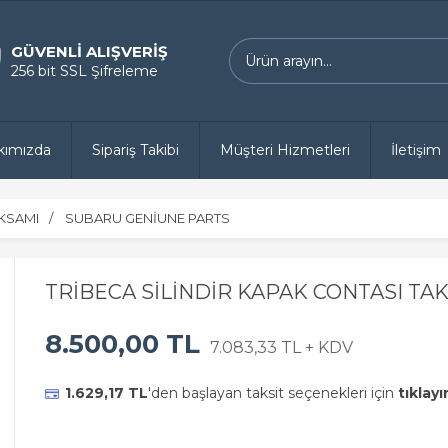
GÜVENLİ ALIŞVERİŞ
256 bit SSL Şifreleme
kımızda
Sipariş Takibi
Müşteri Hizmetleri
İletişim
KSAMI
SUBARU GENİUNE PARTS
TRİBECA SİLİNDİR KAPAK CONTASI TAK
8.500,00 TL
7.083,33 TL + KDV
1.629,17 TL
'den başlayan taksit seçenekleri için
tıklayı