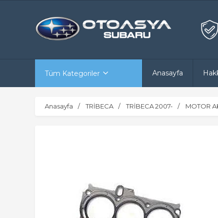
Anasayfa
Hak
Tüm Kategoriler
Anasayfa
TRİBECA
TRİBECA 2007-
MOTOR A