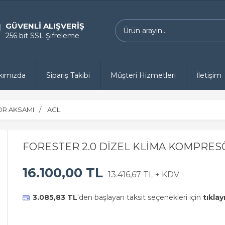
GÜVENLİ ALIŞVERİŞ
256 bit SSL Şifreleme
kımızda
Sipariş Takibi
Müşteri Hizmetleri
İletişim
R AKSAMI
ACL
FORESTER 2.0 DİZEL KLİMA KOMPRESÖ
16.100,00 TL
13.416,67 TL + KDV
3.085,83 TL
'den başlayan taksit seçenekleri için
tıklay