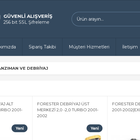
GÜVENLİ ALIŞVERİŞ
256 bit SSL Şifreleme
kımızda
Sipariş Takibi
Müşteri Hizmetleri
İletişim
ANZIMAN VE DEBRİYAJ
AJ ALT
FORESTER DEBRİYAJ ÜST
FORESTER DEB
TURBO 2001-
MERKEZİ 2,0 -2,0 TURBO 2001-
2001-2002(E
2002