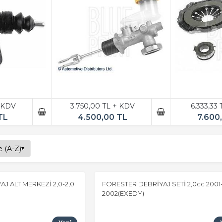
+ KDV
3.750,00 TL + KDV
6.333,33
TL
4.500,00 TL
7.600
J ALT MERKEZİ 2,0-2,0
FORESTER DEBRİYAJ SETİ 2,0cc 2001
2002(EXEDY)