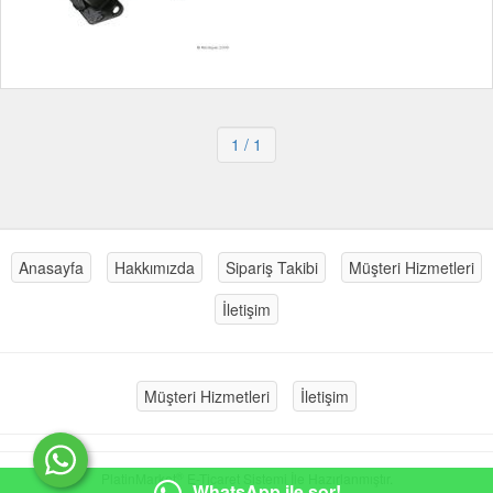
1
/ 1
Anasayfa
Hakkımızda
Sipariş Takibi
Müşteri Hizmetleri
İletişim
Müşteri Hizmetleri
İletişim
®
PlatinMarket
E-Ticaret Sistemi
İle Hazırlanmıştır.
WhatsApp ile sor!