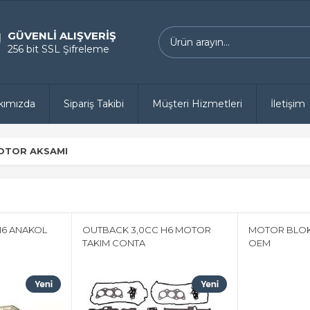
GÜVENLİ ALIŞVERİŞ
256 bit SSL Şifreleme
kımızda
Sipariş Takibi
Müşteri Hizmetleri
İletişim
OTOR AKSAMI
H6 ANAKOL
OUTBACK 3,0CC H6 MOTOR
MOTOR BLOK
TAKIM CONTA
OEM