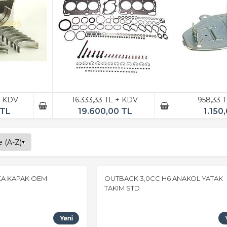
+ KDV
16.333,33 TL + KDV
958,33 
 TL
19.600,00 TL
1.150
A KAPAK OEM
OUTBACK 3,0CC H6 ANAKOL YATAK
TAKIM STD