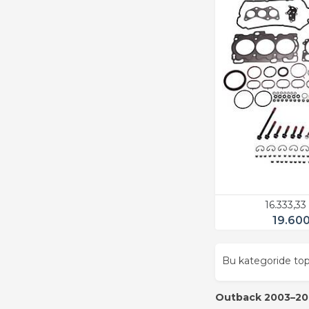
16.333,3
19.60
Bu kategoride t
Outback 2003–2005