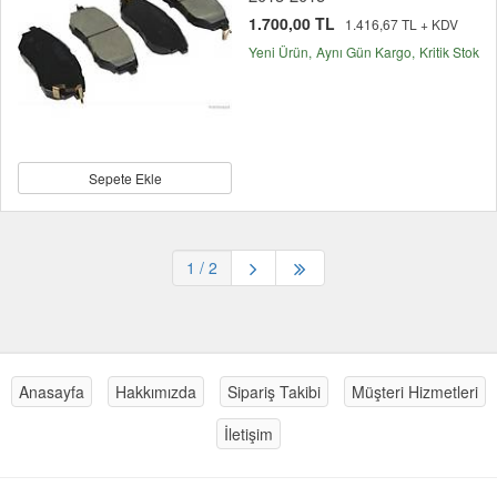
1.700,00 TL
1.416,67 TL + KDV
Yeni Ürün
Aynı Gün Kargo
Kritik Stok
Sepete Ekle
1
/ 2
Anasayfa
Hakkımızda
Sipariş Takibi
Müşteri Hizmetleri
İletişim