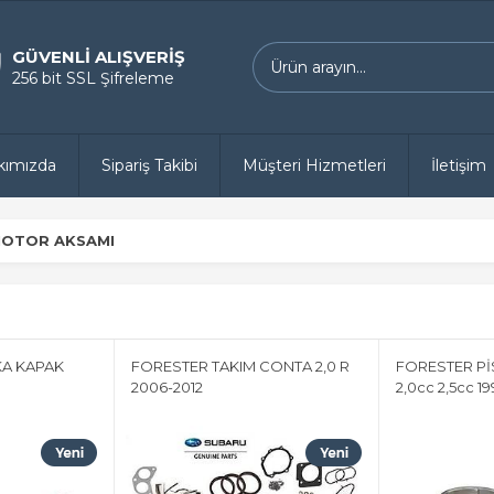
GÜVENLİ ALIŞVERİŞ
256 bit SSL Şifreleme
kımızda
Sipariş Takibi
Müşteri Hizmetleri
İletişim
OTOR AKSAMI
A KAPAK
FORESTER TAKIM CONTA 2,0 R
FORESTER P
2006-2012
2,0cc 2,5cc 1