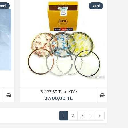
3.083,33 TL + KDV
3.700,00 TL
1
2
3
›
»