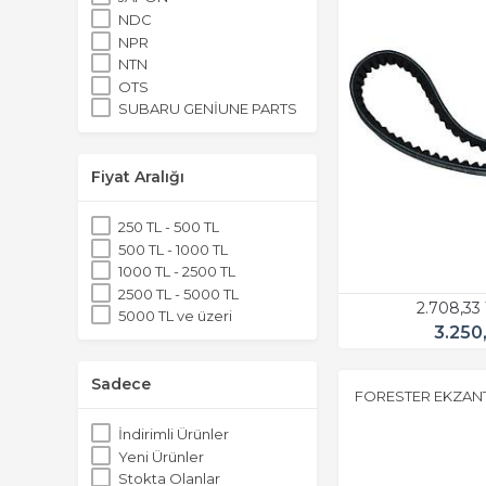
NDC
NPR
NTN
OTS
SUBARU GENİUNE PARTS
Fiyat Aralığı
250 TL - 500 TL
500 TL - 1000 TL
1000 TL - 2500 TL
2500 TL - 5000 TL
2.708,33
5000 TL ve üzeri
3.250
Sadece
FORESTER EKZANTR
İndirimli Ürünler
Yeni Ürünler
Stokta Olanlar