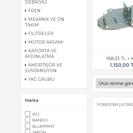
DEBRİYAJ
FREN
MEKANİK VE ÖN
TAKIM
FİLİTRELER
MOTOR AKSAMI
KAPORTA VE
AYDINLATMA
958,33 TL +
1.150,00 
AMORTİSÖR VE
SÜSPANSİYON
YAĞ GRUBU
Marka
FORESTER 2,0 TRİG
ACL
BANDO
BLUEPRİNT
JAPON