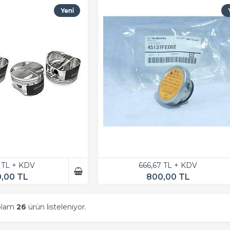
0 TL + KDV
666,67 TL + KDV
0,00 TL
800,00 TL
oplam
26
ürün listeleniyor.