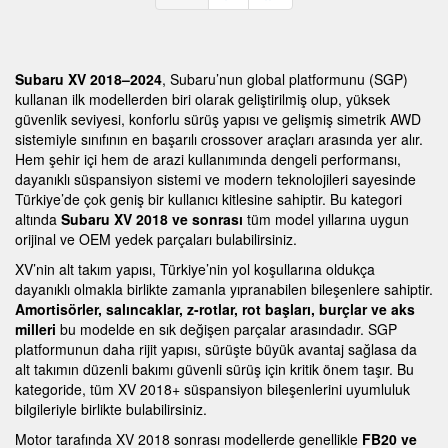
Subaru XV 2018–2024
, Subaru’nun global platformunu (SGP)
kullanan ilk modellerden biri olarak geliştirilmiş olup, yüksek
güvenlik seviyesi, konforlu sürüş yapısı ve gelişmiş simetrik AWD
sistemiyle sınıfının en başarılı crossover araçları arasında yer alır.
Hem şehir içi hem de arazi kullanımında dengeli performansı,
dayanıklı süspansiyon sistemi ve modern teknolojileri sayesinde
Türkiye’de çok geniş bir kullanıcı kitlesine sahiptir. Bu kategori
altında
Subaru XV 2018 ve sonrası
tüm model yıllarına uygun
orijinal ve OEM yedek parçaları bulabilirsiniz.
XV’nin alt takım yapısı, Türkiye’nin yol koşullarına oldukça
dayanıklı olmakla birlikte zamanla yıpranabilen bileşenlere sahiptir.
Amortisörler, salıncaklar, z-rotlar, rot başları, burçlar ve aks
milleri
bu modelde en sık değişen parçalar arasındadır. SGP
platformunun daha rijit yapısı, sürüşte büyük avantaj sağlasa da
alt takımın düzenli bakımı güvenli sürüş için kritik önem taşır. Bu
kategoride, tüm XV 2018+ süspansiyon bileşenlerini uyumluluk
bilgileriyle birlikte bulabilirsiniz.
Motor tarafında XV 2018 sonrası modellerde genellikle
FB20 ve