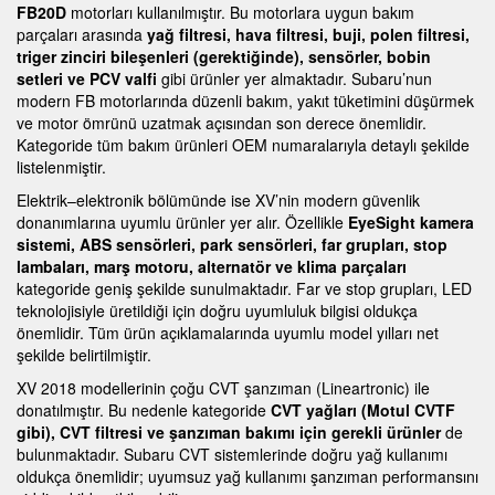
FB20D
motorları kullanılmıştır. Bu motorlara uygun bakım
parçaları arasında
yağ filtresi, hava filtresi, buji, polen filtresi,
triger zinciri bileşenleri (gerektiğinde), sensörler, bobin
setleri ve PCV valfi
gibi ürünler yer almaktadır. Subaru’nun
modern FB motorlarında düzenli bakım, yakıt tüketimini düşürmek
ve motor ömrünü uzatmak açısından son derece önemlidir.
Kategoride tüm bakım ürünleri OEM numaralarıyla detaylı şekilde
listelenmiştir.
Elektrik–elektronik bölümünde ise XV’nin modern güvenlik
donanımlarına uyumlu ürünler yer alır. Özellikle
EyeSight kamera
sistemi, ABS sensörleri, park sensörleri, far grupları, stop
lambaları, marş motoru, alternatör ve klima parçaları
kategoride geniş şekilde sunulmaktadır. Far ve stop grupları, LED
teknolojisiyle üretildiği için doğru uyumluluk bilgisi oldukça
önemlidir. Tüm ürün açıklamalarında uyumlu model yılları net
şekilde belirtilmiştir.
XV 2018 modellerinin çoğu CVT şanzıman (Lineartronic) ile
donatılmıştır. Bu nedenle kategoride
CVT yağları (Motul CVTF
gibi), CVT filtresi ve şanzıman bakımı için gerekli ürünler
de
bulunmaktadır. Subaru CVT sistemlerinde doğru yağ kullanımı
oldukça önemlidir; uyumsuz yağ kullanımı şanzıman performansını