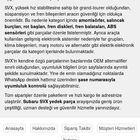
SVX, yüksek hız stabilitesine sahip bir grand-tourer olduğundan,
süspansiyon ve fren bileşenleri aracın güvenliği için oldukça
önemlidir. Bu nedenle kategori içinde
amortisörler, salıncak
burçları, rot başları, fren diskleri, fren balataları, ABS
sensörleri
gibi parçalar özenle listelenmiştir. Ayrıca araçta
kullanılan gelişmiş elektronik sistemler nedeniyle far grupları,
klima bileşenleri, marş motoru ve alternatör gibi elektrik-elektronik
parçalar da kategori içerisinde bulunmaktadır.
SVX’in kendine özgü parçalarının bazılarında OEM alternatifler
sınırlı olduğundan, uyumluluk bilgileri ürün sayfalarında ayrıntılı
şekilde sunulmaktadır. Yine de emin olamadığınız noktalarda
WhatsApp destek hattımız üzerinden
şase numarasıyla
uyumluluk kontrolü
sağlayabilirsiniz.
Tüm siparişler özenle paketlenir ve hızlı kargo ile adresinize
ulaştırılır.
Subaru SVX yedek parça
arayışınızda geniş ürün
çeşitliliği, uzman desteği ve güvenilir hizmetle yanınızdayız.
Anasayfa
Hakkımızda
Sipariş Takibi
Müşteri Hizmetleri