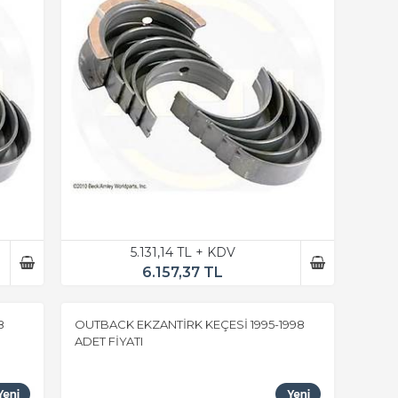
5.131,14 TL + KDV
6.157,37 TL
8
OUTBACK EKZANTİRK KEÇESİ 1995-1998
ADET FİYATI