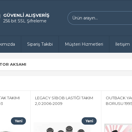
GÜVENLİ ALIŞVERİŞ
256 bit SSL Şifreleme
kımızda
Sipariş Takibi
Müşteri Hizmetleri
İletişim
TOR AKSAMI
AK TAKIMI
LEGACY SİBOB LASTİĞİ TAKIM
OUTBACK Y
03
2,0 2006-2009
BORUSU 1995