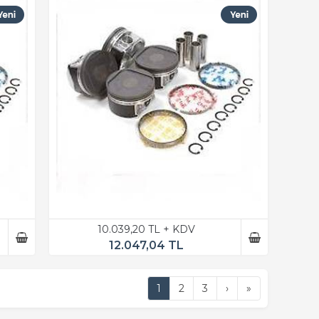
10.039,20 TL + KDV
12.047,04 TL
1
2
3
›
»