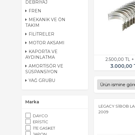
DEBRİYAJ
FREN
MEKANİK VE ÖN
TAKIM
FİLİTRELER
MOTOR AKSAMI
KAPORTA VE
AYDINLATMA
2.500,00 TL 
3.000,00 
AMORTİSÖR VE
SÜSPANSİYON
YAĞ GRUBU
Marka
LEGACY SİBOB LAS
2009
DAYCO
ERİSTİC
İTE GASKET
JAPON