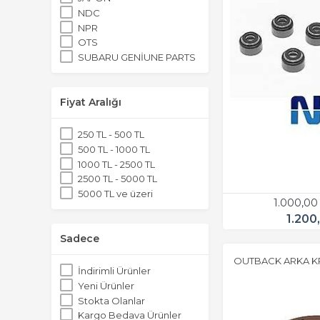
NDC
NPR
OTS
SUBARU GENİUNE PARTS
Fiyat Aralığı
250 TL - 500 TL
500 TL - 1000 TL
1000 TL - 2500 TL
2500 TL - 5000 TL
5000 TL ve üzeri
1.000,00
1.200
Sadece
OUTBACK ARKA KR
İndirimli Ürünler
Yeni Ürünler
Stokta Olanlar
Kargo Bedava Ürünler