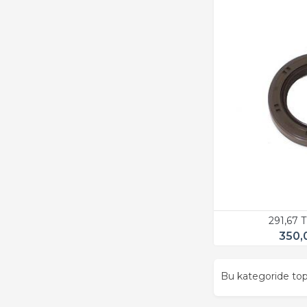
291,67 
350,
Bu kategoride t