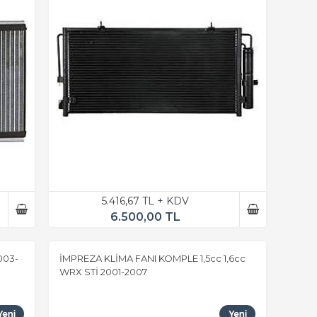
5.416,67 TL + KDV
6.500,00 TL
003-
İMPREZA KLİMA FANI KOMPLE 1,5cc 1,6cc
WRX STİ 2001-2007