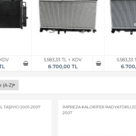
 KDV
5.583,33 TL + KDV
5.583,33
TL
6.700,00 TL
6.700
 TAŞIYICI 2001-2007
İMPREZA KALORİFER RADYATÖRÜ 20
2007