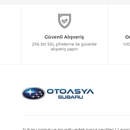
Subaru orijinal ve muadil yedek parça çeşitleri | Legac