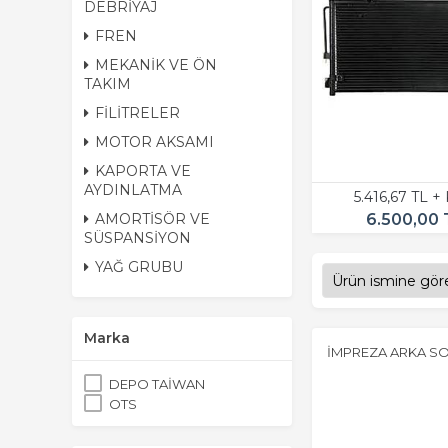
DEBRİYAJ
FREN
MEKANİK VE ÖN
TAKIM
FİLİTRELER
MOTOR AKSAMI
KAPORTA VE
AYDINLATMA
5.416,67 TL +
6.500,00 
AMORTİSÖR VE
SÜSPANSİYON
YAĞ GRUBU
Marka
İMPREZA ARKA SOL
DEPO TAİWAN
OTS