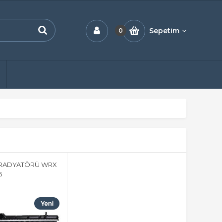
Sepetim
0
 RADYATÖRÜ WRX
5