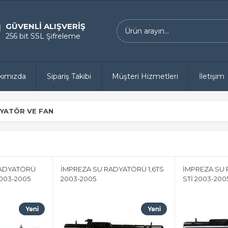
GÜVENLİ ALIŞVERİŞ
256 bit SSL Şifreleme
kımızda
Sipariş Takibi
Müşteri Hizmetleri
İletişim
YATÖR VE FAN
RADYATÖRÜ
İMPREZA SU RADYATÖRÜ 1,6TS
İMPREZA SU
2003-2005
2003-2005
STİ 2003-200