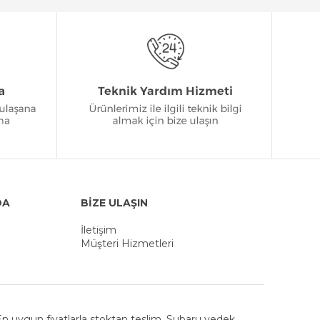
DA
BİZE ULAŞIN
İletişim
Müşteri Hizmetleri
. En uygun fiyatlarla stoktan teslim. Subaru yedek