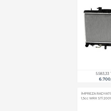
5.583,33
6.700
İMPREZA RADYATÖ
1,5cc WRX STİ 200