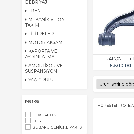
DEBRİYAJ
FREN
MEKANİK VE ÖN
TAKIM
FİLİTRELER
MOTOR AKSAMI
KAPORTA VE
AYDINLATMA
5.416,67 TL +
6.500,00 
AMORTİSÖR VE
SÜSPANSİYON
YAĞ GRUBU
Marka
FORESTER ROTBAŞ
HDK JAPON
OTS
SUBARU GENİUNE PARTS