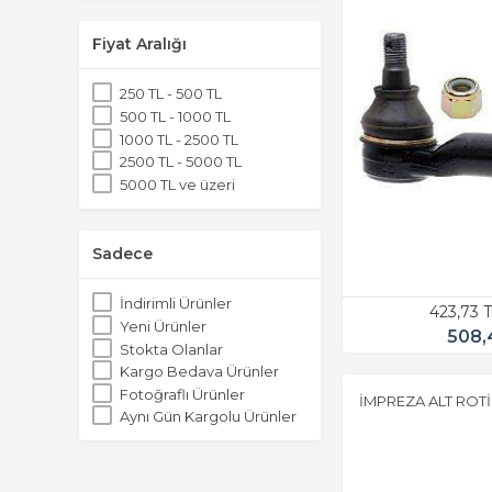
Fiyat Aralığı
250 TL - 500 TL
500 TL - 1000 TL
1000 TL - 2500 TL
2500 TL - 5000 TL
5000 TL ve üzeri
Sadece
İndirimli Ürünler
423,73 
Yeni Ürünler
508,
Stokta Olanlar
Kargo Bedava Ürünler
Fotoğraflı Ürünler
İMPREZA ALT ROTİL
Aynı Gün Kargolu Ürünler