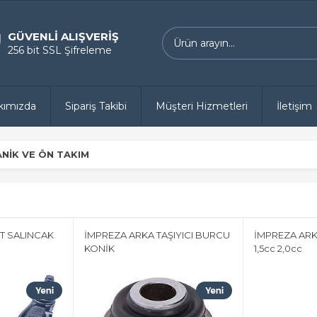
GÜVENLİ ALIŞVERİŞ
256 bit SSL Şifreleme
kımızda
Sipariş Takibi
Müşteri Hizmetleri
İletişim
NİK VE ÖN TAKIM
T SALINCAK
İMPREZA ARKA TAŞIYICI BURCU
İMPREZA AR
KONİK
1,5cc 2,0cc