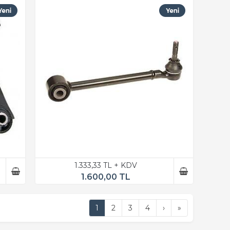
1.333,33 TL + KDV
1.600,00 TL
1
2
3
4
›
»