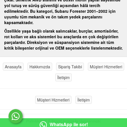
yol tutuş ve sürüş güvenliği açısından hâlâ tercih
edilmektedir. Bu kategori, Subaru Forester 2001–2002 için
uyumlu tüm mekanik ve ön takım yedek parçalarını
kapsamaktadır.
Özellikle yaşa bağlı olarak salıncaklar, burçlar, amortisörler,
rot kolları ve aks sistemleri bu araçlarda en çok değiştirilen
parçalardır. Direksiyon ve süspansiyon sistemine ait tüm
kritik bileşenler orijinal ve OEM seçeneklerle listelenmektedir.
Anasayfa
Hakkımızda
Sipariş Takibi
Müşteri Hizmetleri
İletişim
Müşteri Hizmetleri
İletişim
®
PlatinMarket
E-Ticaret Sistemi
İle Hazırlanmıştır.
WhatsApp ile sor!