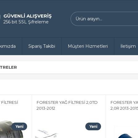
GÜVENLİ ALIŞVERİŞ
256 bit SSL Şifreleme
kımızda
Sipariş Takibi
Müşteri Hizmetleri
İletişim
LTRELER
FİLTRESİ
FORESTER YAĞ FİLTRESİ 2,0TD
FORESTER YAĞ
2013-2012
2,0R 2013-201