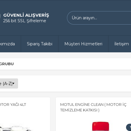
GÜVENLİ ALIŞVERİŞ
256 bit SSL Şifreleme
kımızda
Sipariş Takibi
Müşteri Hizmetleri
İletişim
 GRUBU
TOR YAĞI 4LT
MOTUL ENGİNE CLEAN ( MOTOR İÇ
TEMİZLEME KATKISI )