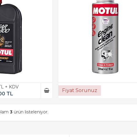
TL + KDV
Fiyat Sorunuz
00 TL
oplam
3
ürün listeleniyor.