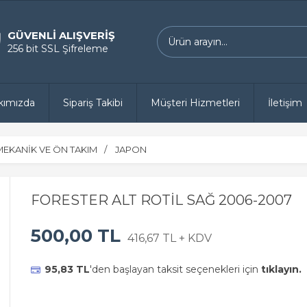
GÜVENLİ ALIŞVERİŞ
256 bit SSL Şifreleme
kımızda
Sipariş Takibi
Müşteri Hizmetleri
İletişim
MEKANİK VE ÖN TAKIM
JAPON
FORESTER ALT ROTİL SAĞ 2006-2007
500,00 TL
416,67 TL + KDV
95,83 TL
'den başlayan taksit seçenekleri için
tıklayın.