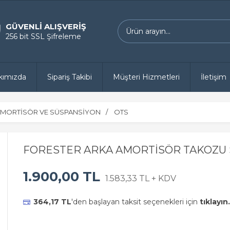
GÜVENLİ ALIŞVERİŞ
256 bit SSL Şifreleme
kımızda
Sipariş Takibi
Müşteri Hizmetleri
İletişim
MORTİSÖR VE SÜSPANSİYON
OTS
FORESTER ARKA AMORTİSÖR TAKOZU S
1.900,00 TL
1.583,33 TL + KDV
364,17 TL
'den başlayan taksit seçenekleri için
tıklayın.