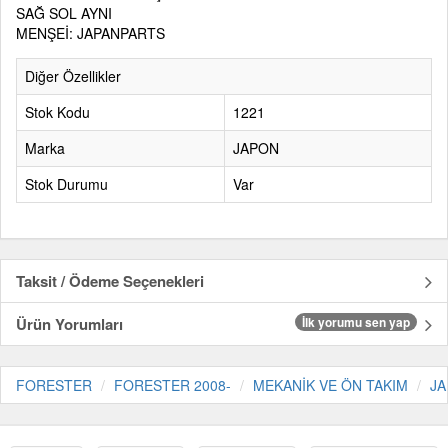
SAĞ SOL AYNI
MENŞEİ: JAPANPARTS
Diğer Özellikler
Stok Kodu
1221
Marka
JAPON
Stok Durumu
Var
Taksit / Ödeme Seçenekleri
Ürün Yorumları
İlk yorumu sen yap
FORESTER
FORESTER 2008-
MEKANİK VE ÖN TAKIM
J