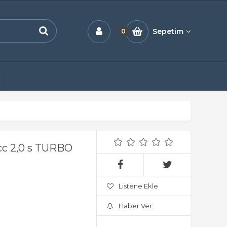
Sepetim
0
c 2,0 s TURBO
Listene Ekle
Haber Ver