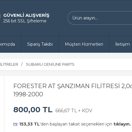
GÜVENLİ ALIŞVERİŞ
256 bit SSL Şifreleme
kımızda
Sipariş Takibi
Müşteri Hizmetleri
İletişim
İLİTRELER
SUBARU GENİUNE PARTS
FORESTER AT ŞANZIMAN FİLİTRESİ 2,0c
1998-2000
800,00 TL
666,67 TL + KDV
153,33 TL
'den başlayan taksit seçenekleri için
tıklayın.