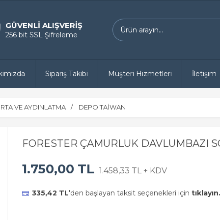
GÜVENLİ ALIŞVERİŞ
256 bit SSL Şifreleme
kımızda
Sipariş Takibi
Müşteri Hizmetleri
İletişim
RTA VE AYDINLATMA
DEPO TAİWAN
FORESTER ÇAMURLUK DAVLUMBAZI SO
1.750,00 TL
1.458,33 TL + KDV
335,42 TL
'den başlayan taksit seçenekleri için
tıklayın