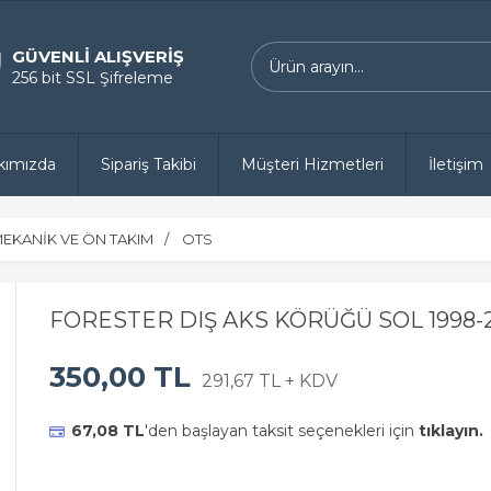
GÜVENLİ ALIŞVERİŞ
256 bit SSL Şifreleme
kımızda
Sipariş Takibi
Müşteri Hizmetleri
İletişim
EKANİK VE ÖN TAKIM
OTS
FORESTER DIŞ AKS KÖRÜĞÜ SOL 1998-
350,00 TL
291,67 TL + KDV
67,08 TL
'den başlayan taksit seçenekleri için
tıklayın.