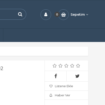
Sepetim
0
02
Listene Ekle
Haber Ver