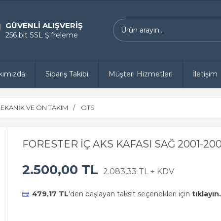
GÜVENLİ ALIŞVERİŞ
256 bit SSL Şifreleme
kımızda
Sipariş Takibi
Müşteri Hizmetleri
İletişim
EKANİK VE ÖN TAKIM
OTS
FORESTER İÇ AKS KAFASI SAĞ 2001-20
2.500,00 TL
2.083,33 TL + KDV
479,17 TL
'den başlayan taksit seçenekleri için
tıklayın.