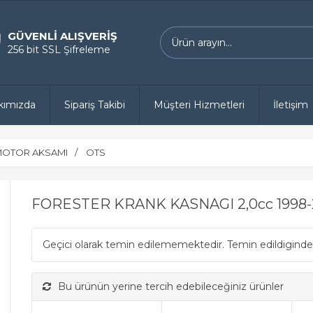
GÜVENLİ ALIŞVERİŞ
256 bit SSL Şifreleme
kımızda
Sipariş Takibi
Müşteri Hizmetleri
İletişim
OTOR AKSAMI
OTS
FORESTER KRANK KASNAGI 2,0cc 1998
Geçici olarak temin edilememektedir. Temin edildiginde
Bu ürünün yerine tercih edebileceğiniz ürünler