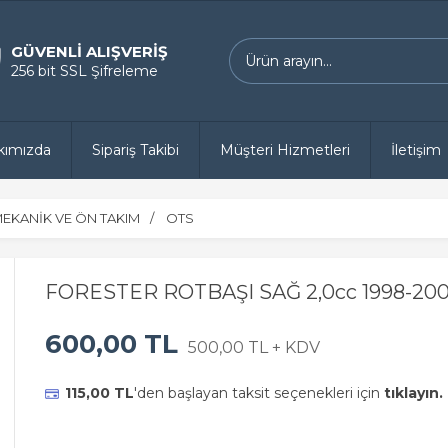
GÜVENLİ ALIŞVERİŞ
256 bit SSL Şifreleme
kımızda
Sipariş Takibi
Müşteri Hizmetleri
İletişim
EKANİK VE ÖN TAKIM
OTS
FORESTER ROTBAŞI SAĞ 2,0cc 1998-20
600,00 TL
500,00 TL + KDV
115,00 TL
'den başlayan taksit seçenekleri için
tıklayın.