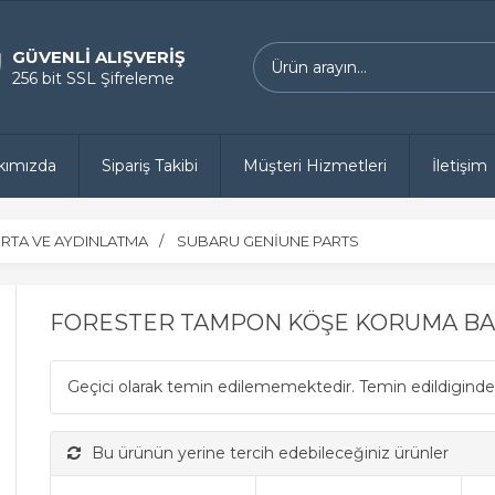
GÜVENLİ ALIŞVERİŞ
256 bit SSL Şifreleme
kımızda
Sipariş Takibi
Müşteri Hizmetleri
İletişim
RTA VE AYDINLATMA
SUBARU GENİUNE PARTS
FORESTER TAMPON KÖŞE KORUMA BAN
Geçici olarak temin edilememektedir. Temin edildiginde
Bu ürünün yerine tercih edebileceğiniz ürünler