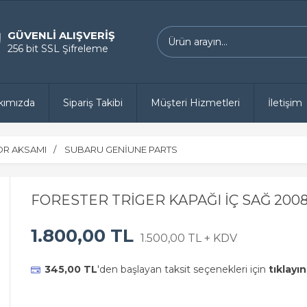
GÜVENLİ ALIŞVERİŞ
256 bit SSL Şifreleme
kımızda
Sipariş Takibi
Müşteri Hizmetleri
İletişim
R AKSAMI
SUBARU GENİUNE PARTS
FORESTER TRİGER KAPAĞI İÇ SAĞ 2008
1.800,00 TL
1.500,00 TL + KDV
345,00 TL
'den başlayan taksit seçenekleri için
tıklayın