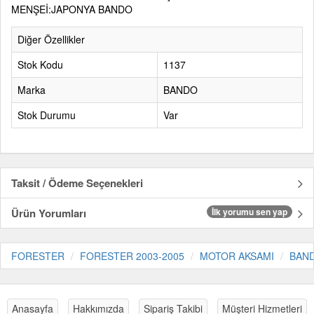
MENŞEİ:JAPONYA BANDO
Diğer Özellikler
Stok Kodu
1137
Marka
BANDO
Stok Durumu
Var
Taksit / Ödeme Seçenekleri
Ürün Yorumları
İlk yorumu sen yap
FORESTER
FORESTER 2003-2005
MOTOR AKSAMI
BAN
Anasayfa
Hakkımızda
Sipariş Takibi
Müşteri Hizmetleri