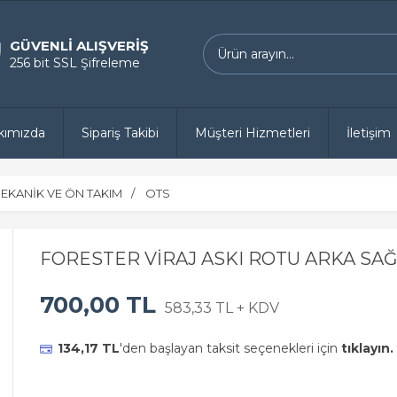
GÜVENLİ ALIŞVERİŞ
256 bit SSL Şifreleme
kımızda
Sipariş Takibi
Müşteri Hizmetleri
İletişim
EKANİK VE ÖN TAKIM
OTS
FORESTER VİRAJ ASKI ROTU ARKA SAĞ 
700,00 TL
583,33 TL + KDV
134,17 TL
'den başlayan taksit seçenekleri için
tıklayın.