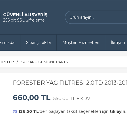
GÜVENLİ ALIŞVERİŞ
256 bit SSL Şifreleme
kımızda
Sipariş Takibi
Müşteri Hizmetleri
İletişim
LTRELER
SUBARU GENİUNE PARTS
FORESTER YAĞ FİLTRESİ 2,0TD 2013-20
660,00 TL
550,00 TL + KDV
126,50 TL
'den başlayan taksit seçenekleri için
tıklayın.