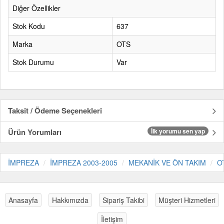
Diğer Özellikler
Stok Kodu
637
Marka
OTS
Stok Durumu
Var
Taksit / Ödeme Seçenekleri
Ürün Yorumları
İlk yorumu sen yap
İMPREZA
İMPREZA 2003-2005
MEKANİK VE ÖN TAKIM
O
Anasayfa
Hakkımızda
Sipariş Takibi
Müşteri Hizmetleri
İletişim