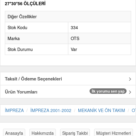
27*30*56 ÖLÇÜLERİ
Diğer Özellikler
Stok Kodu
334
Marka
OTS
Stok Durumu
Var
Taksit / Ödeme Seçenekleri
Ürün Yorumları
İlk yorumu sen yap
İMPREZA
İMPREZA 2001-2002
MEKANİK VE ÖN TAKIM
O
Anasayfa
Hakkımızda
Sipariş Takibi
Müşteri Hizmetleri