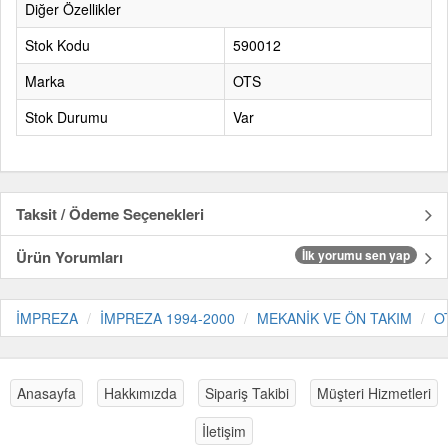
Diğer Özellikler
Stok Kodu
590012
Marka
OTS
Stok Durumu
Var
Taksit / Ödeme Seçenekleri
Ürün Yorumları
İlk yorumu sen yap
İMPREZA
İMPREZA 1994-2000
MEKANİK VE ÖN TAKIM
O
Anasayfa
Hakkımızda
Sipariş Takibi
Müşteri Hizmetleri
İletişim