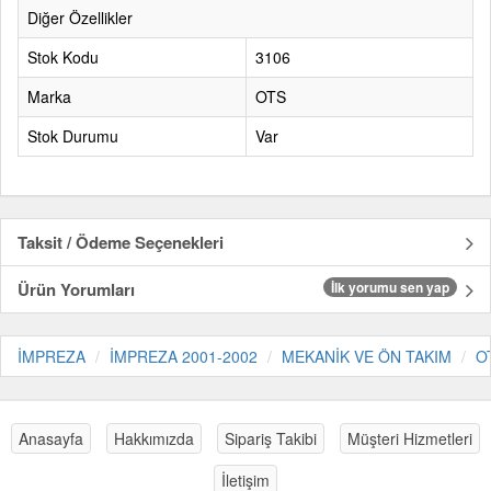
Diğer Özellikler
Stok Kodu
3106
Marka
OTS
Stok Durumu
Var
Taksit / Ödeme Seçenekleri
Ürün Yorumları
İlk yorumu sen yap
İMPREZA
İMPREZA 2001-2002
MEKANİK VE ÖN TAKIM
O
Anasayfa
Hakkımızda
Sipariş Takibi
Müşteri Hizmetleri
İletişim