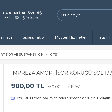
GÜVENLİ ALIŞVERİŞ
256 bit SSL Şifreleme
kımızda
Sipariş Takibi
Müşteri Hizmetleri
İletişim
RTİSÖR VE SÜSPANSİYON
OTS
İMPREZA AMORTİSÖR KÖRÜĞÜ SOL 199
900,00 TL
750,00 TL + KDV
172,50 TL
'den başlayan taksit seçenekleri için
tıklayın.