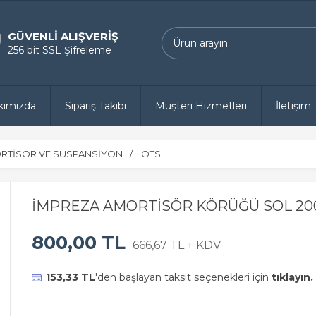
GÜVENLİ ALIŞVERİŞ
256 bit SSL Şifreleme
kımızda
Sipariş Takibi
Müşteri Hizmetleri
İletişim
RTİSÖR VE SÜSPANSİYON
OTS
İMPREZA AMORTİSÖR KÖRÜĞÜ SOL 200
800,00 TL
666,67 TL + KDV
153,33 TL
'den başlayan taksit seçenekleri için
tıklayın.