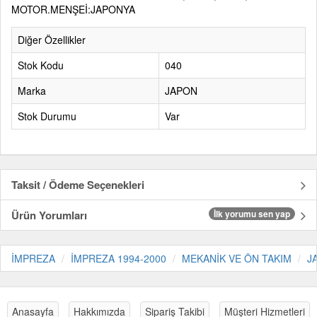
MOTOR.MENŞEİ:JAPONYA
Diğer Özellikler
Stok Kodu
040
Marka
JAPON
Stok Durumu
Var
Taksit / Ödeme Seçenekleri
Ürün Yorumları
İlk yorumu sen yap
İMPREZA
İMPREZA 1994-2000
MEKANİK VE ÖN TAKIM
J
Anasayfa
Hakkımızda
Sipariş Takibi
Müşteri Hizmetleri