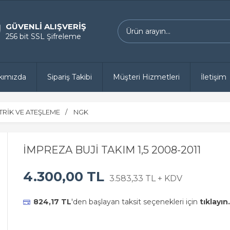
GÜVENLİ ALIŞVERİŞ
256 bit SSL Şifreleme
kımızda
Sipariş Takibi
Müşteri Hizmetleri
İletişim
TRİK VE ATEŞLEME
NGK
İMPREZA BUJİ TAKIM 1,5 2008-2011
4.300,00 TL
3.583,33 TL + KDV
824,17 TL
'den başlayan taksit seçenekleri için
tıklayın.