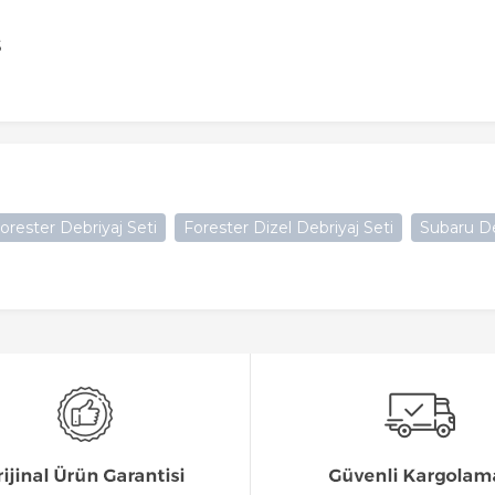
S
orester Debriyaj Seti
Forester Dizel Debriyaj Seti
Subaru De