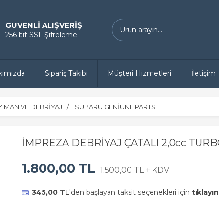
GÜVENLİ ALIŞVERİŞ
256 bit SSL Şifreleme
kımızda
Sipariş Takibi
Müşteri Hizmetleri
İletişim
ZIMAN VE DEBRİYAJ
SUBARU GENİUNE PARTS
İMPREZA DEBRİYAJ ÇATALI 2,0cc TURB
1.800,00 TL
1.500,00 TL + KDV
345,00 TL
'den başlayan taksit seçenekleri için
tıklayın