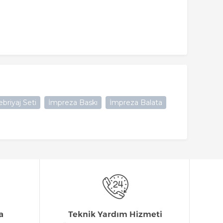
briyaj Seti
İmpreza Baskı
İmpreza Balata