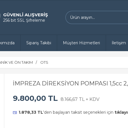
GÜVENLİ ALIŞVERİŞ
256 bit SSL Şifreleme
kımızda
Sipariş Takibi
Müşteri Hizmetleri
İletişim
NİK VE ÖN TAKIM
OTS
İMPREZA DİREKSİYON POMPASI 1,5cc 2,
9.800,00 TL
8.166,67 TL + KDV
1.878,33 TL
'den başlayan taksit seçenekleri için
tıklayı