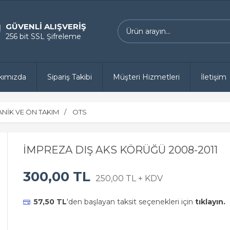
GÜVENLİ ALIŞVERİŞ
256 bit SSL Şifreleme
kımızda
Sipariş Takibi
Müşteri Hizmetleri
İletişim
NİK VE ÖN TAKIM
OTS
İMPREZA DIŞ AKS KÖRÜĞÜ 2008-2011
300,00 TL
250,00 TL + KDV
57,50 TL
'den başlayan taksit seçenekleri için
tıklayın.