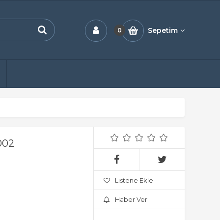
Sepetim
0
002
Listene Ekle
Haber Ver