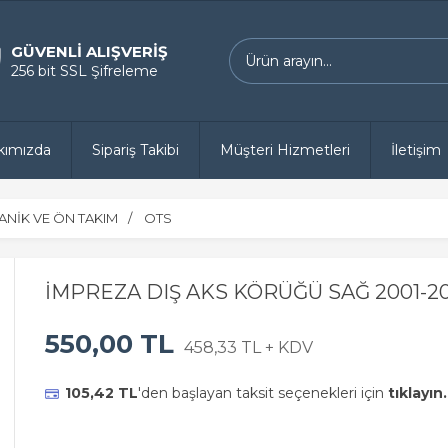
GÜVENLİ ALIŞVERİŞ
256 bit SSL Şifreleme
kımızda
Sipariş Takibi
Müşteri Hizmetleri
İletişim
ANİK VE ÖN TAKIM
OTS
İMPREZA DIŞ AKS KÖRÜĞÜ SAĞ 2001-2
550,00 TL
458,33 TL + KDV
105,42 TL
'den başlayan taksit seçenekleri için
tıklayın.