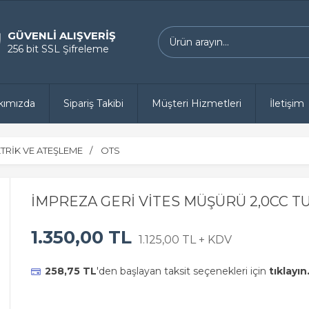
GÜVENLİ ALIŞVERİŞ
256 bit SSL Şifreleme
kımızda
Sipariş Takibi
Müşteri Hizmetleri
İletişim
TRİK VE ATEŞLEME
OTS
İMPREZA GERİ VİTES MÜŞÜRÜ 2,0CC T
1.350,00 TL
1.125,00 TL + KDV
258,75 TL
'den başlayan taksit seçenekleri için
tıklayın