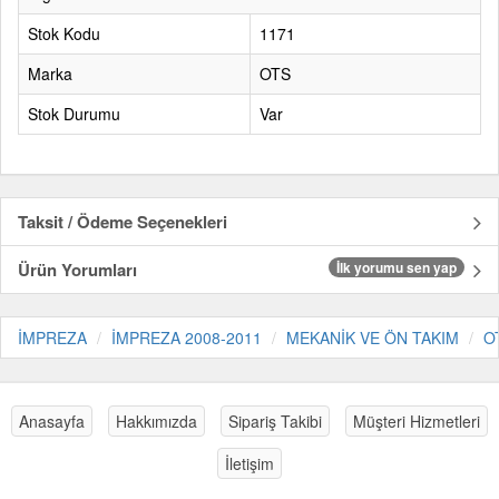
Stok Kodu
1171
Marka
OTS
Stok Durumu
Var
Taksit / Ödeme Seçenekleri
Ürün Yorumları
İlk yorumu sen yap
İMPREZA
İMPREZA 2008-2011
MEKANİK VE ÖN TAKIM
O
Anasayfa
Hakkımızda
Sipariş Takibi
Müşteri Hizmetleri
İletişim